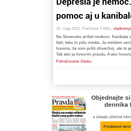
Depresia je nemoc.
pomoc aj u kaniba
26. mája 2011, Prečítané 3 082x,
vladimirs
Na Slovensko prišiel neskoro. Kanibala u
fakt, lebo to píšu média. Ja médiám verí
hovoria, že som príliš dôverčivý, ale to 
Tak ako ja hovorím pravdu. A ako hovoria
Pokračovanie článku
Objednajte si
denníka 
a získajte užitočné inf
Predplatné denn