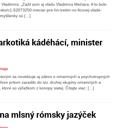
c Vladimíra: „Zažil som aj vládu Vladimíra Mečiara. A to bolo
vensko/c1-52073250-meciar-pre-hn-tretim-vo-ficovej-vlade-
 myšlienky sú […]
rkotiká kádéhácí, minister
rnoga
, ktorým sa novelizuje aj zákon o omamných a psychotropných
v ňom pritom zaradilo do tzv. druhej skupiny omamných a
ktoré sú výťažkom z konopy siatej. Čítajte viac: […]
 na mlsný rómsky jazýček
rnoga