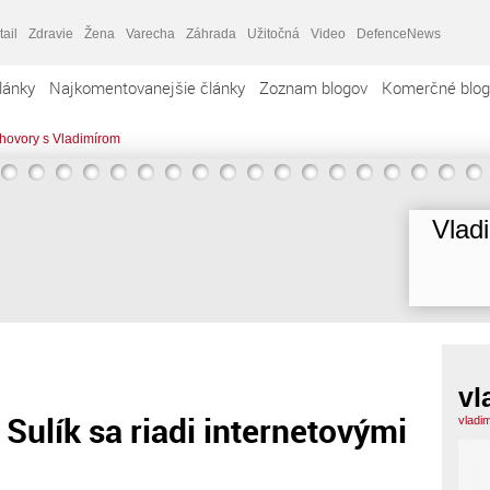
tail
Zdravie
Žena
Varecha
Záhrada
Užitočná
Video
DefenceNews
lánky
Najkomentovanejšie články
Zoznam blogov
Komerčné blog
hovory s Vladimírom
Vlad
vl
Sulík sa riadi internetovými
vladi