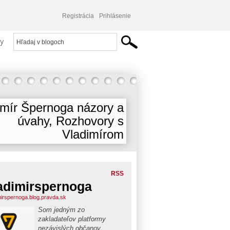
Registrácia
Prihlásenie
y
imír Špernoga názory a
úvahy, Rozhovory s
Vladimírom
RSS
adimirspernoga
mirspernoga.blog.pravda.sk
Som jedným zo
zakladateľov platformy
nezávislých občanov