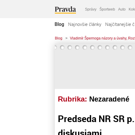
Správy
Športweb
Auto
Kok
Blog
Najnovšie články
Najčítanejšie č
Blog
>
Vladimír Špernoga názory a úvahy, Roz
Rubrika:
Nezaradené
Predseda NR SR p. 
diskusiami