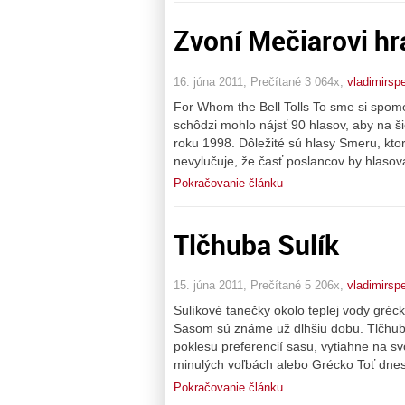
Zvoní Mečiarovi hr
16. júna 2011, Prečítané 3 064x,
vladimirsp
For Whom the Bell Tolls To sme si spome
schôdzi mohlo nájsť 90 hlasov, aby na š
roku 1998. Dôležité sú hlasy Smeru, kto
nevylučuje, že časť poslancov by hlasoval
Pokračovanie článku
Tlčhuba Sulík
15. júna 2011, Prečítané 5 206x,
vladimirsp
Sulíkové tanečky okolo teplej vody gréck
Sasom sú známe už dlhšiu dobu. Tlčhub
poklesu preferencií sasu, vytiahne na sv
minulých voľbách alebo Grécko Toť dnes
Pokračovanie článku