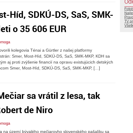
Od
Foto
st-Híd, SDKÚ-DS, SaS, SMK-
Najle
Prav
TV p
eti o 35 606 EUR
Všetk
ernoga
orili kolegovia Ténai a Gürtler z našej platformy
 zo strán: Smer, Most-Híd, SDKÚ-DS, SaS, SMK-MKP, KDH sa
 tým aj proti zvýšenie financií na opravu existujúcich detských
ancom Smer, Most-Híd, SDKÚ-DS, SaS, SMK-MKP, […]
iar sa vrátil z lesa, tak
Robert de Niro
ernoga
voja na území bývalého mečiarovho slovenského pašalíku sa