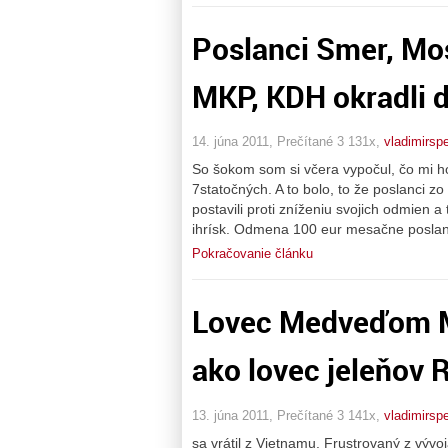
Poslanci Smer, Mo
MKP, KDH okradli d
14. júna 2011, Prečítané 3 131x,
vladimirsp
So šokom som si včera vypočul, čo mi hov
7statočných. A to bolo, to že poslanci
postavili proti zníženiu svojich odmien a
ihrísk. Odmena 100 eur mesačne posl
Pokračovanie článku
Lovec Medveďom Meč
ako lovec jeleňov 
13. júna 2011, Prečítané 3 141x,
vladimirsp
sa vrátil z Vietnamu. Frustrovaný z vý