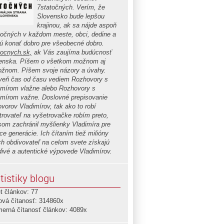
7statočných. Verím, že
Slovensko bude lepšou
krajinou, ak sa nájde aspoň
točných v každom meste, obci, dedine a
ú konať dobro pre všeobecné dobro.
tocnych.sk,
ak Vás zaujíma budúcnosť
enska. Píšem o všetkom možnom aj
žnom. Píšem svoje názory a úvahy.
veň čas od času vediem Rozhovory s
imírom vlažne alebo Rozhovory s
imírom važne. Doslovné prepisovanie
ovorov Vladimírov, tak ako to robí
trovateľ na vyšetrovačke robím preto,
som zachránil myšlienky Vladimíra pre
ce generácie. Ich čítaním tiež milióny
ch obdivovateľ na celom svete získajú
divé a autentické výpovede Vladimírov.
tistiky blogu
t článkov: 77
ová čítanosť: 314860x
merná čítanosť článkov: 4089x