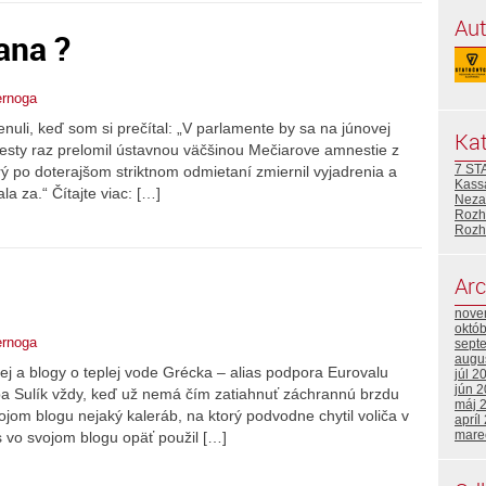
Aut
ana ?
ernoga
nuli, keď som si prečítal: „V parlamente by sa na júnovej
Kat
iesty raz prelomil ústavnou väčšinou Mečiarove amnestie z
7 S
rý po doterajšom striktnom odmietaní zmiernil vyjadrenia a
Kass
a za.“ Čítajte viac: […]
Neza
Rozh
Rozh
Arc
nove
októ
ernoga
sept
augu
ej a blogy o teplej vode Grécka – alias podpora Eurovalu
júl 2
jún 
a Sulík vždy, keď už nemá čím zatiahnuť záchrannú brzdu
máj 
ojom blogu nejaký kaleráb, na ktorý podvodne chytil voliča v
apríl
mare
 vo svojom blogu opäť použil […]