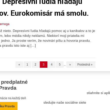
 Depresívni ľudia hľadajú
lov. Eurokomisár má smolu.
pernoga
ž nieto. Depresívni ľudia hľadajú pomoc aj u kanibalov a to je
m, lebo média nikdy neklamú. Niektorí moji priatelia mi
je jedno. Ja proste verím, že novinári píšu a hovoria pravdu.
 pravdu isto iste aj […]
«
1
2
3
4
5
...
»
Posledná »
 predplatné
Pravda
stiahnite si ap
ormácie na každý deň
sledujte naše sociálne siete
íka Pravda