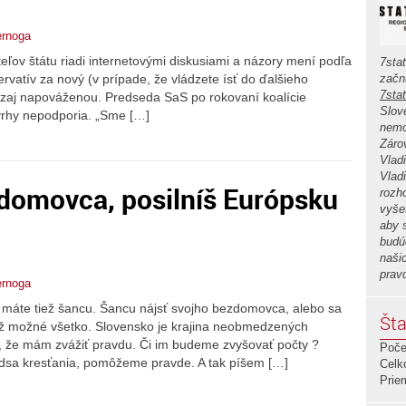
ernoga
teľov štátu riadi internetovými diskusiami a názory mení podľa
7sta
rvatív za nový (v prípade, že vládzete ísť do ďalšieho
začn
7sta
naozaj napováženou. Predseda SaS po rokovaní koalície
Slov
 návrhy nepodporia. „Sme […]
nemo
Záro
Vlad
Vlad
zdomovca, posilníš Európsku
rozh
vyše
aby 
budú
naši
prav
ernoga
1 máte tiež šancu. Šancu nájsť svojho bezdomovca, alebo sa
Šta
iž možné všetko. Slovensko je krajina neobmedzených
l, že mám zvážiť pravdu. Či im budeme zvyšovať počty ?
Poče
dsa kresťania, pomôžeme pravde. A tak píšem […]
Celk
Prie