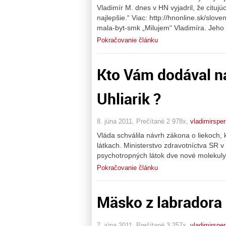
Vladimír M. dnes v HN vyjadril, že citujú
najlepšie.“ Viac: http://hnonline.sk/slo
mala-byt-smk „Milujem“ Vladimíra. Jeho
Pokračovanie článku
Kto Vám dodával na
Uhliarik ?
8. júna 2011, Prečítané 2 978x,
vladimirspe
Vláda schválila návrh zákona o liekoch
látkach. Ministerstvo zdravotníctva SR 
psychotropných látok dve nové molekuly, 
Pokračovanie článku
Mäsko z labradora
7. júna 2011, Prečítané 3 257x,
vladimirspe