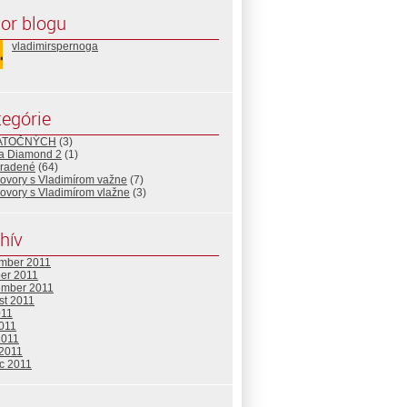
or blogu
vladimirspernoga
egórie
TATOČNÝCH
(3)
a Diamond 2
(1)
radené
(64)
ovory s Vladimírom važne
(7)
ovory s Vladimírom vlažne
(3)
hív
mber 2011
ber 2011
ember 2011
st 2011
011
2011
2011
 2011
c 2011