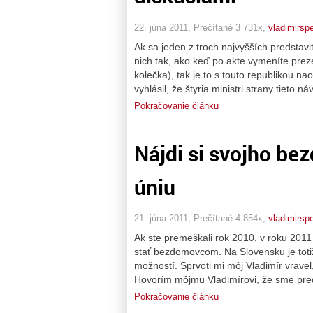
22. júna 2011, Prečítané 3 731x,
vladimirsp
Ak sa jeden z troch najvyšších predstavi
nich tak, ako keď po akte vymeníte preze
kolečka), tak je to s touto republikou 
vyhlásil, že štyria ministri strany tieto
Pokračovanie článku
Nájdi si svojho be
úniu
21. júna 2011, Prečítané 4 854x,
vladimirsp
Ak ste premeškali rok 2010, v roku 201
stať bezdomovcom. Na Slovensku je tot
možností. Sprvoti mi môj Vladimír vrave
Hovorím môjmu Vladimírovi, že sme pre
Pokračovanie článku