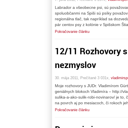
Labrador a všeobecne psi, sú považovan
spoluobčanmi na Spiši sú psíky považova
regionálna tlač, tak napríklad sa dozv
pár centov psy z kolónie v Spišskom Šti
Pokračovanie článku
12/11 Rozhovory s
nezmyslov
30. mája 2011, Prečítané 3 031x,
vladimirs
Moje rozhovory s JUDr. Vladimírom Gürtl
geniálnych blokoch Vladimíra – http://vla
sulika-a-ako-sulik-robi-novinarov/ je t
na povrch aj po mesiacoch, či rokoch je
Pokračovanie článku