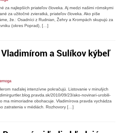
é za najlepších priateľov človeka. Aj medzi našimi rómskymi
né za užitočné zvieratká, priateľov človeka. Ako píše
edáme, že.: Osadníci z Rudnian, Žehry a Krompách skupujú za
avniku (okres Poprad), […]
 Vladimírom a Sulíkov kýbeľ
pernoga
erom naďalej intenzívne pokračujú. Listovanie v minulých
dimirgurtler.blog.pravda.sk/2010/09/23/ako-novinari-urobili-
o, čo ma mimoriadne obohacuje. Vladimírova pravda vychádza
ho zatratenia v médiách. Rozhovory […]