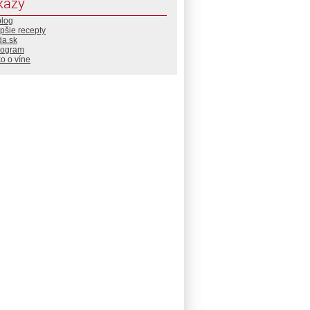
kazy
blog
pšie recepty
da.sk
rogram
o o víne