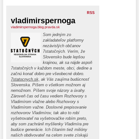
RSS
vladimirspernoga
vladimirspernoga.blog.pravda.sk
Som jedným zo
zakladateľov platformy
nezávislých občanov
7statočných. Verím, že
Slovensko bude lepšou
krajinou, ak sa nájde aspoň
7statočných v každom meste, obci, dedine a
začnú konať dobro pre všeobecné dobro.
7statocnych.sk,
ak Vás zaujíma budúcnosť
Slovenska. Píšem o všetkom možnom aj
nemožnom. Píšem svoje názory a úvahy.
Zároveň čas od času vediem Rozhovory s
Vladimírom vlažne alebo Rozhovory s
Vladimírom važne. Doslovné prepisovanie
rozhovorov Vladimírov, tak ako to robí
vyšetrovateľ na vyšetrovačke robím preto,
aby som zachránil myšlienky Vladimíra pre
budúce generácie. Ich čítaním tiež milióny
našich obdivovateľ na celom svete získajú