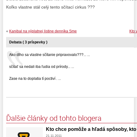
Koľko vlastne stál celý tento sčítací cirkus ???
«
Kanibal na výplatnej listine denníka Sme
Kto 
Debata ( 3 príspevky )
Ako dlho sa vlastne sčítanie pripravovalo???... ...
sčítať sa nedali iba ľudia od prírody... ...
Zase na to doplatia tí poctiví . ...
Ďalšie články od tohto blogera
Kto chce pomôže a hľadá spôsoby, kt
21.11.2011