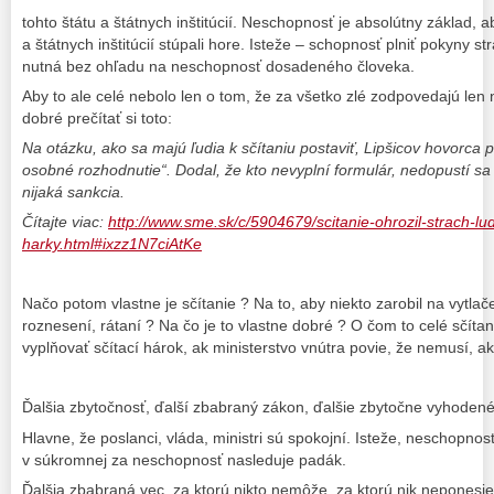
tohto štátu a štátnych inštitúcií. Neschopnosť je absolútny základ, a
a štátnych inštitúcií stúpali hore. Isteže – schopnosť plniť pokyny s
nutná bez ohľadu na neschopnosť dosadeného človeka.
Aby to ale celé nebolo len o tom, že za všetko zlé zodpovedajú len
dobré prečítať si toto:
Na otázku, ako sa majú ľudia k sčítaniu postaviť, Lipšicov hovorca 
osobné rozhodnutie“. Dodal, že kto nevyplní formulár, nedopustí sa
nijaká sankcia.
Čítajte viac:
http://www.sme.sk/c/5904679/scitanie-ohrozil-strach-lu
harky.html#ixzz1N7ciAtKe
Načo potom vlastne je sčítanie ? Na to, aby niekto zarobil na vytlač
roznesení, rátaní ? Na čo je to vlastne dobré ? O čom to celé sčítan
vyplňovať sčítací hárok, ak ministerstvo vnútra povie, že nemusí, a
Ďalšia zbytočnosť, ďalší zbabraný zákon, ďalšie zbytočne vyhodené 
Hlavne, že poslanci, vláda, ministri sú spokojní. Isteže, neschopnosť
v súkromnej za neschopnosť nasleduje padák.
Ďalšia zbabraná vec, za ktorú nikto nemôže, za ktorú nik neponesi