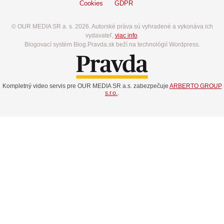
Cookies
GDPR
© OUR MEDIA SR a. s. 2026. Autorské práva sú vyhradené a vykonáva ich
vydavateľ,
viac info
.
Blogovací systém Blog.Pravda.sk beží na technológií Wordpress.
Kompletný video servis pre OUR MEDIA SR a.s. zabezpečuje
ARBERTO GROUP
s.r.o.
.