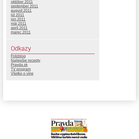
október 2011
september 2011
august 2011
júl 2011
jún 2011
máj 2011
apríl 2011
marec 2011
Odkazy
Fotoblog
Najlepšie recepty
Pravda.sk
TV program
Všetko o víne