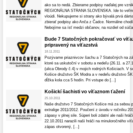
ako sa to nedá. Zbierame podpisy naďalej pre vz
REGIONÁLNA STRANA SLOVENSKA. Ide to veľmi d
vloúdi. Nekupujeme si strany ako bývalá prvá dáma
zbierať podpisy ako Anča z Čadce. Normálne chodí
Nebojíme sa ísť medzi občanov, na rozdiel od súčas
Bude 7 Statočných pokračovať vo víťa
pripravený na víťazstvá
18.11.2011
Pozývame priaznivcov šachu a 7 Statočných na zápa
ktoré sa uskutoční v sobotu a nedeľu (26.11. a 27.
(ulica Obrody č.4) v mojich rodných Košiciach. V
Košice družstvo ŠK Modra a v nedeľu družstvo ŠK
dĺžka kola cca 5 hodín. Pri vstupe do [...]
Košickí šachisti vo víťaznom ťažení
25.10.2011
Naše družstvo 7 Statočných Košice má za sebou p
extralige 2011/2012. Poučení z úvodu v ročníku 201
zápasy v plnej sile. Súperi boli zdatní ale naši hráč
22.10.2011 narazili naši hráči na minuloročného ví
zápas otvorený, [...]