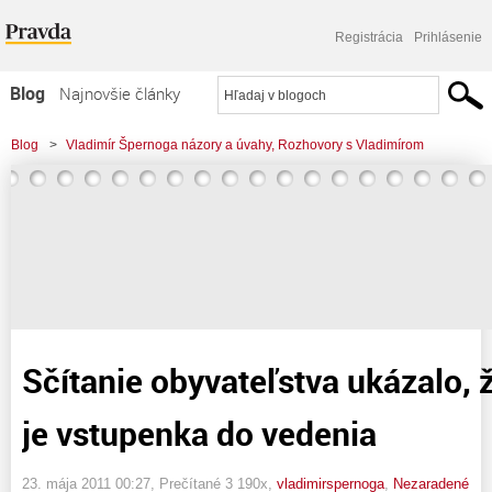
Registrácia
Prihlásenie
Blog
Najnovšie články
Najčítanejšie články
Blog
>
Vladimír Špernoga názory a úvahy, Rozhovory s Vladimírom
Najkomentovanejšie články
>
Sčítanie obyvateľstva ukázalo, že neschopnosť je vstupenka do vedenia
Zoznam blogov
Komerčné blogy
Sčítanie obyvateľstva ukázalo,
je vstupenka do vedenia
23. mája 2011 00:27
, Prečítané 3 190x,
vladimirspernoga
,
Nezaradené