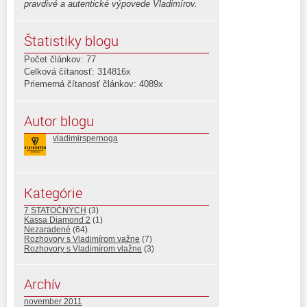
pravdivé a autentické výpovede Vladimírov.
Štatistiky blogu
Počet článkov: 77
Celková čítanosť: 314816x
Priemerná čítanosť článkov: 4089x
Autor blogu
vladimirspernoga
Kategórie
7 STATOČNÝCH
(3)
Kassa Diamond 2
(1)
Nezaradené
(64)
Rozhovory s Vladimírom važne
(7)
Rozhovory s Vladimírom vlažne
(3)
Archív
november 2011