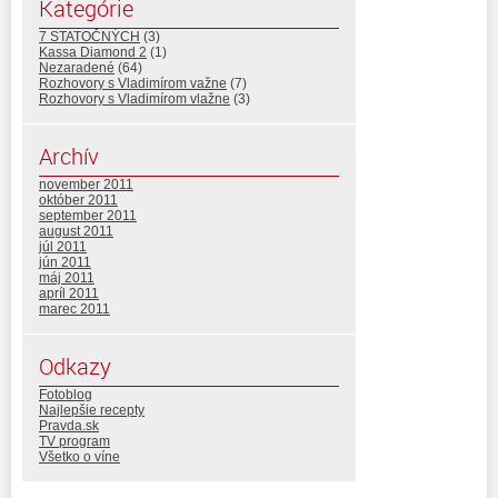
Kategórie
7 STATOČNÝCH
(3)
Kassa Diamond 2
(1)
Nezaradené
(64)
Rozhovory s Vladimírom važne
(7)
Rozhovory s Vladimírom vlažne
(3)
Archív
november 2011
október 2011
september 2011
august 2011
júl 2011
jún 2011
máj 2011
apríl 2011
marec 2011
Odkazy
Fotoblog
Najlepšie recepty
Pravda.sk
TV program
Všetko o víne