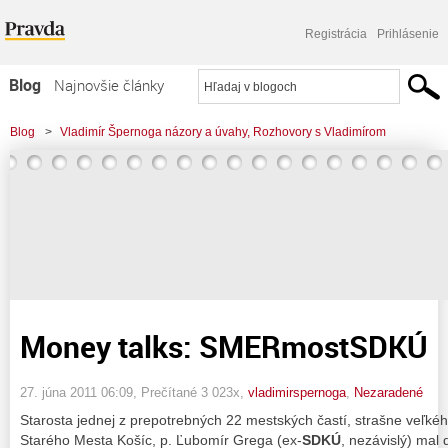
Registrácia
Prihlásenie
Blog
Najnovšie články
Najčítanejšie články
Blog
>
Vladimír Špernoga názory a úvahy, Rozhovory s Vladimírom
Najkomentovanejšie články
>
Money talks: SMERmostSDKÚ
Zoznam blogov
Komerčné blogy
Money talks: SMERmostSDKÚ
27. júna 2011 06:09
, Prečítané 3 023x,
vladimirspernoga
,
Nezaradené
Starosta jednej z prepotrebných 22 mestských častí, strašne veľké
Starého Mesta Košíc, p. Ľubomír Grega (ex-
SDKÚ
, nezávislý) mal