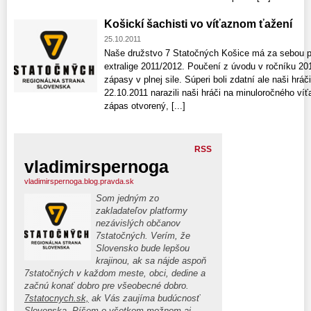
Košickí šachisti vo víťaznom ťažení
25.10.2011
Naše družstvo 7 Statočných Košice má za sebou p
extralige 2011/2012. Poučení z úvodu v ročníku 201
zápasy v plnej sile. Súperi boli zdatní ale naši hráč
22.10.2011 narazili naši hráči na minuloročného ví
zápas otvorený, [...]
RSS
vladimirspernoga
vladimirspernoga.blog.pravda.sk
Som jedným zo
zakladateľov platformy
nezávislých občanov
7statočných. Verím, že
Slovensko bude lepšou
krajinou, ak sa nájde aspoň
7statočných v každom meste, obci, dedine a
začnú konať dobro pre všeobecné dobro.
7statocnych.sk,
ak Vás zaujíma budúcnosť
Slovenska. Píšem o všetkom možnom aj