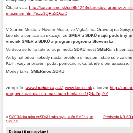
Čítajte viac:
http://korzar.sme.sk/c/5954248/starostovi-gregovi-znizili
maximum.html#ixzz1QRaSQxaD
V Starom Meste, v Novom Meste, vo Vigľaši, na Orave aj na Spišy,
kde ide o peniaze sa ukazuje, že
SMER a SDKÚ majú podobný pro
vreciek SMER a SDKÚ a program pogromu Slovenska.
Ve dvou se to líp táhne, ak je medzi
SDKÚ
most
SMER
om k peniaz
Ak by náhodou niekedy nastal problém s mostom, stále sú v zálohe 
KDH, vždy pripravení podať pomocnú ruku, ak ide o peňáááááze.
Money talks:
SMERmostSDKÚ
zdroj info:
www.
kosice
-city.sk/
,
www.kosice.sk
a korzár
http://korza
gregovi-znizili-plat-na-maximum.html#ixzz1QRa2ppYY
«
SMERácku ruku exSDKÚ ruka myje, a čo SMEr si, to
Predseda NR SR p.
SMEr si
Debata ( 0 príspevkov )