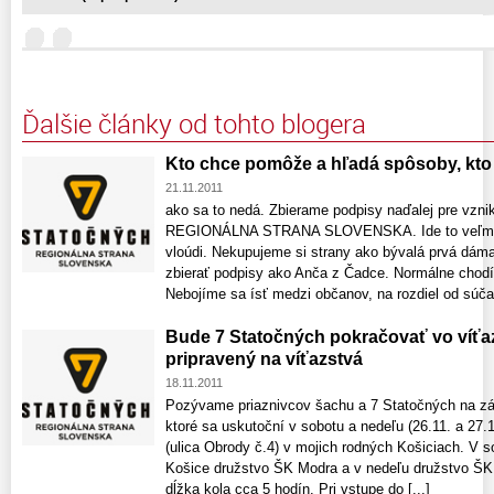
Ďalšie články od tohto blogera
Kto chce pomôže a hľadá spôsoby, kt
21.11.2011
ako sa to nedá. Zbierame podpisy naďalej pre vz
REGIONÁLNA STRANA SLOVENSKA. Ide to veľmi d
vloúdi. Nekupujeme si strany ako bývalá prvá dáma
zbierať podpisy ako Anča z Čadce. Normálne chodí
Nebojíme sa ísť medzi občanov, na rozdiel od súčas
Bude 7 Statočných pokračovať vo víťa
pripravený na víťazstvá
18.11.2011
Pozývame priaznivcov šachu a 7 Statočných na zápa
ktoré sa uskutoční v sobotu a nedeľu (26.11. a 27.
(ulica Obrody č.4) v mojich rodných Košiciach. V
Košice družstvo ŠK Modra a v nedeľu družstvo ŠK
dĺžka kola cca 5 hodín. Pri vstupe do [...]