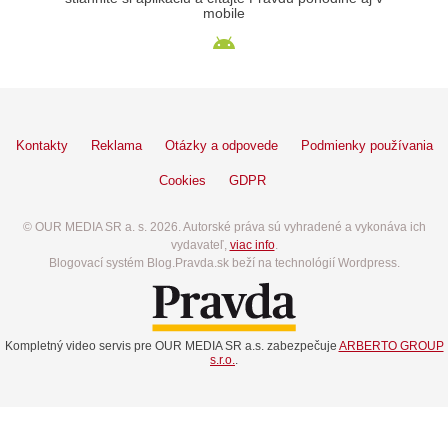
mobile
Kontakty
Reklama
Otázky a odpovede
Podmienky používania
Cookies
GDPR
© OUR MEDIA SR a. s. 2026. Autorské práva sú vyhradené a vykonáva ich
vydavateľ,
viac info
.
Blogovací systém Blog.Pravda.sk beží na technológií Wordpress.
Kompletný video servis pre OUR MEDIA SR a.s. zabezpečuje
ARBERTO GROUP
s.r.o.
.