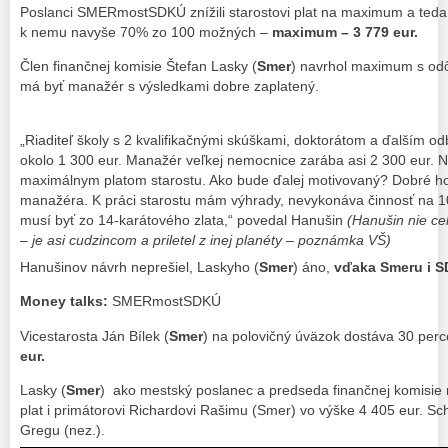
Poslanci SMERmostSDKÚ znížili starostovi plat na maximum a teda
k nemu navyše 70% zo 100 možných –
maximum – 3 779 eur.
Člen finančnej komisie Štefan Lasky (
Smer
) navrhol maximum s od
má byť manažér s výsledkami dobre zaplatený.
„Riaditeľ školy s 2 kvalifikačnými skúškami, doktorátom a ďalším 
okolo 1 300 eur. Manažér veľkej nemocnice zarába asi 2 300 eur. 
maximálnym platom starostu. Ako bude ďalej motivovaný? Dobré ho
manažéra. K práci starostu mám výhrady, nevykonáva činnosť na 1
musí byť zo 14-karátového zlata,“ povedal Hanušin
(Hanušin nie ce
– je asi cudzincom a priletel z inej planéty – poznámka VŠ)
Hanušinov návrh neprešiel, Laskyho (
Smer
) áno,
vďaka Smeru i S
Money talks:
SMERmostSDKÚ
Vicestarosta Ján Bílek (
Smer
) na polovičný úväzok dostáva 30 perce
eur.
Lasky (
Smer
) ako mestský poslanec a predseda finančnej komisie 
plat i primátorovi Richardovi Rašimu (Smer) vo výške 4 405 eur. Sch
Gregu (nez.).