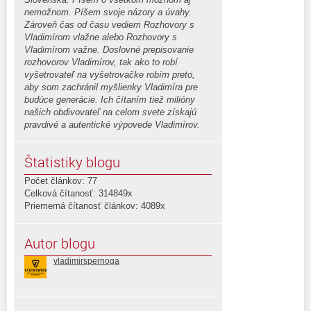
nemožnom. Píšem svoje názory a úvahy.
Zároveň čas od času vediem Rozhovory s
Vladimírom vlažne alebo Rozhovory s
Vladimírom važne. Doslovné prepisovanie
rozhovorov Vladimírov, tak ako to robí
vyšetrovateľ na vyšetrovačke robím preto,
aby som zachránil myšlienky Vladimíra pre
budúce generácie. Ich čítaním tiež milióny
našich obdivovateľ na celom svete získajú
pravdivé a autentické výpovede Vladimírov.
Štatistiky blogu
Počet článkov: 77
Celková čítanosť: 314849x
Priemerná čítanosť článkov: 4089x
Autor blogu
vladimirspernoga