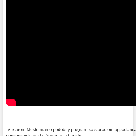
„V Starom Meste máme podobný program so starostom aj poslanca
neúspešný kandidát Smeru na starostu.