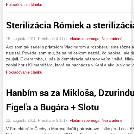
Pokračovanie článku
Sterilizácia Rómiek a sterilizác
15. augusta 2011, Prečítané 4 417x,
vladimirspernoga
,
Nezaradené
Ako som tak sedel s priateľom Vladimírom a rozoberali sme rôzne t
napísal. Povedal som mu, že sa mi celkom nezdá, čo napísal, ale t
zaujali. Okrem toho, u nás je demokracia názorov veľmi veľká. Nie
zdolal horu Kilimandžáro, ktorá sa nachádza v Keni a ako je vidno
Pokračovanie článku
Hanbím sa za Mikloša, Dzurindu,
Figeľa a Bugára + Slotu
12. augusta 2011, Prečítané 5 181x,
vladimirspernoga
,
Nezaradené
V Protektoráte Čechy a Morava tlačili potravinové lístky pred cca. 6