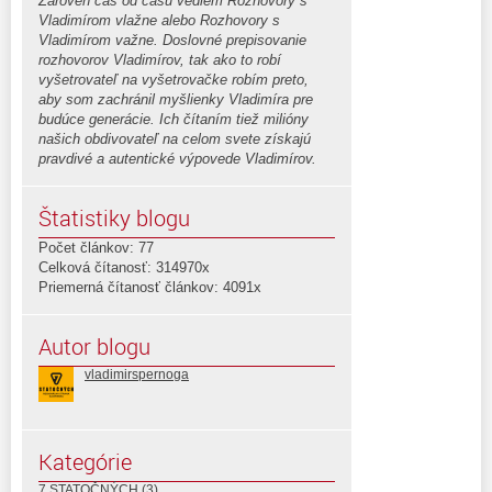
Zároveň čas od času vediem Rozhovory s
Vladimírom vlažne alebo Rozhovory s
Vladimírom važne. Doslovné prepisovanie
rozhovorov Vladimírov, tak ako to robí
vyšetrovateľ na vyšetrovačke robím preto,
aby som zachránil myšlienky Vladimíra pre
budúce generácie. Ich čítaním tiež milióny
našich obdivovateľ na celom svete získajú
pravdivé a autentické výpovede Vladimírov.
Štatistiky blogu
Počet článkov: 77
Celková čítanosť: 314970x
Priemerná čítanosť článkov: 4091x
Autor blogu
vladimirspernoga
Kategórie
7 STATOČNÝCH
(3)