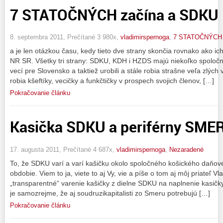
7 STATOČNÝCH začína a SDKU 
8. septembra 2011, Prečítané 3 980x,
vladimirspernoga
,
7 STATOČNÝCH
a je len otázkou času, kedy tieto dve strany skončia rovnako ako 
NR SR. Všetky tri strany: SDKU, KDH i HZDS majú niekoľko spoločný
vecí pre Slovensko a taktiež urobili a stále robia strašne veľa zlý
robia kšeftíky, vecičky a funkčtičky v prospech svojich členov, […]
Pokračovanie článku
Kasička SDKU a periférny SMER
17. augusta 2011, Prečítané 4 687x,
vladimirspernoga
,
Nezaradené
To, že SDKU varí a varí kašičku okolo spoločného košického daňov
obdobie. Viem to ja, viete to aj Vy, vie a píše o tom aj môj priateľ
„transparentné“ varenie kašičky z dielne SDKU na naplnenie kasič
je samozrejme, že aj soudruzikapitalisti zo Smeru potrebujú […]
Pokračovanie článku