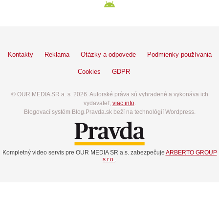
Kontakty
Reklama
Otázky a odpovede
Podmienky používania
Cookies
GDPR
© OUR MEDIA SR a. s. 2026. Autorské práva sú vyhradené a vykonáva ich
vydavateľ,
viac info
.
Blogovací systém Blog.Pravda.sk beží na technológií Wordpress.
Kompletný video servis pre OUR MEDIA SR a.s. zabezpečuje
ARBERTO GROUP
s.r.o.
.