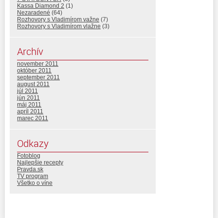
Kassa Diamond 2
(1)
Nezaradené
(64)
Rozhovory s Vladimírom važne
(7)
Rozhovory s Vladimírom vlažne
(3)
Archív
november 2011
október 2011
september 2011
august 2011
júl 2011
jún 2011
máj 2011
apríl 2011
marec 2011
Odkazy
Fotoblog
Najlepšie recepty
Pravda.sk
TV program
Všetko o víne