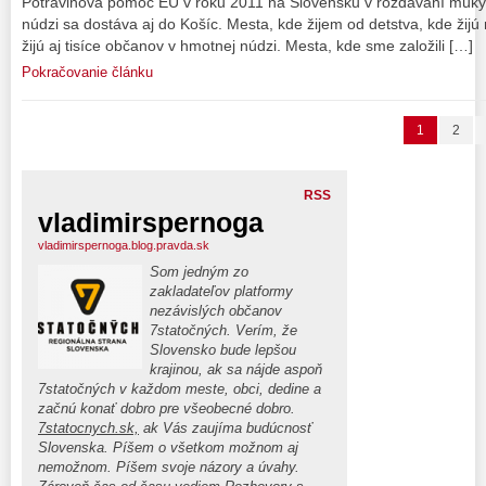
Potravinová pomoc EU v roku 2011 na Slovensku v rozdávaní múky
núdzi sa dostáva aj do Košíc. Mesta, kde žijem od detstva, kde žijú 
žijú aj tisíce občanov v hmotnej núdzi. Mesta, kde sme založili […]
Pokračovanie článku
1
2
RSS
vladimirspernoga
vladimirspernoga.blog.pravda.sk
Som jedným zo
zakladateľov platformy
nezávislých občanov
7statočných. Verím, že
Slovensko bude lepšou
krajinou, ak sa nájde aspoň
7statočných v každom meste, obci, dedine a
začnú konať dobro pre všeobecné dobro.
7statocnych.sk,
ak Vás zaujíma budúcnosť
Slovenska. Píšem o všetkom možnom aj
nemožnom. Píšem svoje názory a úvahy.