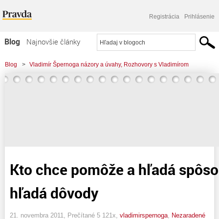
Registrácia
Prihlásenie
Blog
Najnovšie články
Najčítanejšie články
Blog
>
Vladimír Špernoga názory a úvahy, Rozhovory s Vladimírom
Najkomentovanejšie články
Zoznam blogov
Komerčné blogy
Kto chce pomôže a hľadá spôso
hľadá dôvody
21. novembra 2011, Prečítané 5 121x,
vladimirspernoga
,
Nezaradené