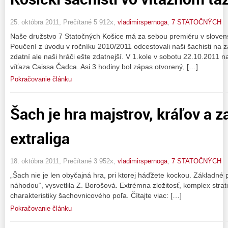
25. októbra 2011, Prečítané 5 912x,
vladimirspernoga
,
7 STATOČNÝCH
Naše družstvo 7 Statočných Košice má za sebou premiéru v slovens
Poučení z úvodu v ročníku 2010/2011 odcestovali naši šachisti na záp
zdatní ale naši hráči ešte zdatnejší. V 1.kole v sobotu 22.10.2011 n
víťaza Caissa Čadca. Asi 3 hodiny bol zápas otvorený, […]
Pokračovanie článku
Šach je hra majstrov, kráľov a 
extraliga
18. októbra 2011, Prečítané 3 952x,
vladimirspernoga
,
7 STATOČNÝCH
„Šach nie je len obyčajná hra, pri ktorej háďžete kockou. Základné 
náhodou“, vysvetlila Z. Borošová. Extrémna zložitosť, komplex stratég
charakteristiky šachovnicového poľa. Čítajte viac: […]
Pokračovanie článku