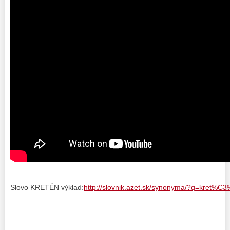
Slovo KRETÉN výklad:
http://slovnik.azet.sk/synonyma/?q=kret%C