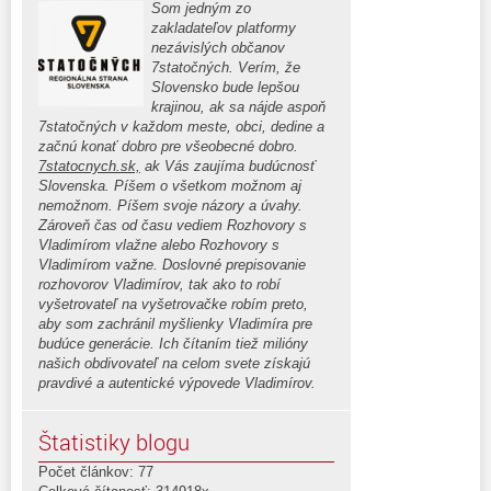
Som jedným zo
zakladateľov platformy
nezávislých občanov
7statočných. Verím, že
Slovensko bude lepšou
krajinou, ak sa nájde aspoň
7statočných v každom meste, obci, dedine a
začnú konať dobro pre všeobecné dobro.
7statocnych.sk,
ak Vás zaujíma budúcnosť
Slovenska. Píšem o všetkom možnom aj
nemožnom. Píšem svoje názory a úvahy.
Zároveň čas od času vediem Rozhovory s
Vladimírom vlažne alebo Rozhovory s
Vladimírom važne. Doslovné prepisovanie
rozhovorov Vladimírov, tak ako to robí
vyšetrovateľ na vyšetrovačke robím preto,
aby som zachránil myšlienky Vladimíra pre
budúce generácie. Ich čítaním tiež milióny
našich obdivovateľ na celom svete získajú
pravdivé a autentické výpovede Vladimírov.
Štatistiky blogu
Počet článkov: 77