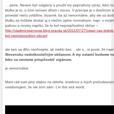
… peria. Nexem byť vulgárny a použiť iný pejoratívny výraz, lebo ma 
titulke je to, o čom snívam dňom i nocou. V princípe je v dnešnom s
povedať niečo zvláštne, bizarné, ba až nenormálne, aby ste sa dost
titulku sa môžete dostať aj s niečím úplne normálnym, napr. s moji
palicou a noviny napíšu, že to bol neprispôsobivý občan –
http://vladimirspernoga.blog.pravda.sk/2011/07/27/cigan-vas-dobije
bol-neprisposobivy-obcan/
ale tam sa dlho neohrejete, ak niekto bez….ale s…si povie, že napí
Slovensku nedotknuteľným občanom. A my ostatní budeme nak
lebo sa nevieme prispôsobiť cigánom.
je nenormálne.
Mám rád svet plný vtákov na oblohe, kreténov a iných prečudesných 
uvedomujem, že nie som sám -) in this sick world.