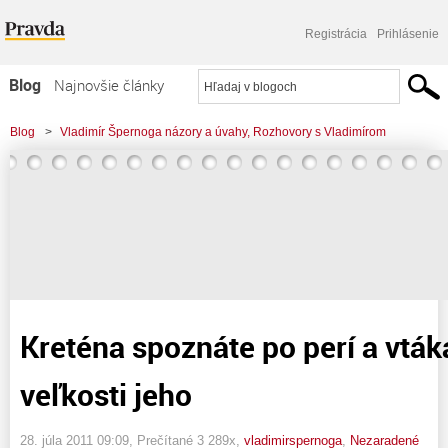
Registrácia
Prihlásenie
Blog
Najnovšie články
Najčítanejšie články
Blog
>
Vladimír Špernoga názory a úvahy, Rozhovory s Vladimírom
Najkomentovanejšie články
>
Kreténa spoznáte po perí a vtáka podľa veľkosti jeho
Zoznam blogov
Komerčné blogy
Kreténa spoznáte po perí a vták
veľkosti jeho
28. júla 2011 09:09
, Prečítané 3 289x,
vladimirspernoga
,
Nezaradené