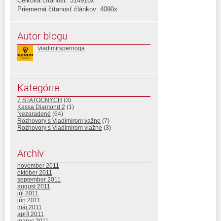
Celková čítanosť: 314918x
Priemerná čítanosť článkov: 4090x
Autor blogu
vladimirspernoga
Kategórie
7 STATOČNÝCH
(3)
Kassa Diamond 2
(1)
Nezaradené
(64)
Rozhovory s Vladimírom važne
(7)
Rozhovory s Vladimírom vlažne
(3)
Archív
november 2011
október 2011
september 2011
august 2011
júl 2011
jún 2011
máj 2011
apríl 2011