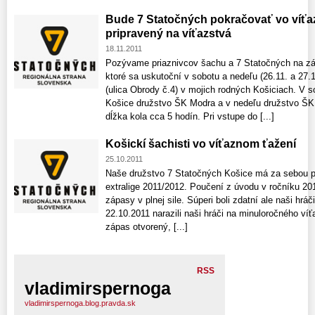
Bude 7 Statočných pokračovať vo víťa
pripravený na víťazstvá
18.11.2011
Pozývame priaznivcov šachu a 7 Statočných na zápa
ktoré sa uskutoční v sobotu a nedeľu (26.11. a 27.
(ulica Obrody č.4) v mojich rodných Košiciach. V
Košice družstvo ŠK Modra a v nedeľu družstvo ŠK
dĺžka kola cca 5 hodín. Pri vstupe do [...]
Košickí šachisti vo víťaznom ťažení
25.10.2011
Naše družstvo 7 Statočných Košice má za sebou p
extralige 2011/2012. Poučení z úvodu v ročníku 201
zápasy v plnej sile. Súperi boli zdatní ale naši hráč
22.10.2011 narazili naši hráči na minuloročného ví
zápas otvorený, [...]
RSS
vladimirspernoga
vladimirspernoga.blog.pravda.sk