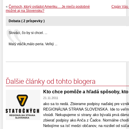
«
Černoch, ktorý ovládol Ameriku… Je niečo podobné
Cigán Vás d
možné aj na Slovensku?
Debata ( 2 príspevky )
Slováci, čo by si chcel. ...
Malý vtáčík,málo peria. Veľký ...
Ďalšie články od tohto blogera
Kto chce pomôže a hľadá spôsoby, kt
21.11.2011
ako sa to nedá. Zbierame podpisy naďalej pre vz
REGIONÁLNA STRANA SLOVENSKA. Ide to veľmi d
vloúdi. Nekupujeme si strany ako bývalá prvá dáma
zbierať podpisy ako Anča z Čadce. Normálne chodí
Nebojíme sa ísť medzi občanov, na rozdiel od súčas