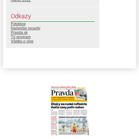
marec 2011
Odkazy
Fotoblog
Najlepšie recepty
Pravda.sk
TV program
Všetko o víne