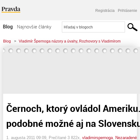
Registrácia
Prihlásenie
Blog
Najnovšie články
Najčítanejšie články
Blog
>
Vladimír Špernoga názory a úvahy, Rozhovory s Vladimírom
Najkomentovanejšie články
>
Černoch, ktorý ovládol Ameriku... Je niečo podobné možné aj na Slovensku?
Zoznam blogov
Komerčné blogy
Černoch, ktorý ovládol Ameriku
podobné možné aj na Slovensk
1. augusta 2011 09:09
, Prečítané 3 822x,
vladimirspernoga
,
Nezaradené