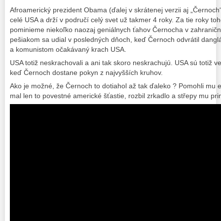
Afroamerický prezident Obama (ďalej v skrátenej verzii aj „Černoch
celé USA a drží v područí celý svet už takmer 4 roky. Za tie roky t
pominieme niekoľko naozaj geniálnych ťahov Černocha v zahraničnej 
pešiakom sa udial v posledných dňoch, keď Černoch odvrátil dang
a komunistom očakávaný krach USA.
USA totiž neskrachovali a ani tak skoro neskrachujú. USA sú totiž v
keď Černoch dostane pokyn z najvyšších kruhov.
Ako je možné, že Černoch to dotiahol až tak ďaleko ? Pomohli mu e
mal len to povestné americké šťastie, rozbil zrkadlo a střepy mu prini