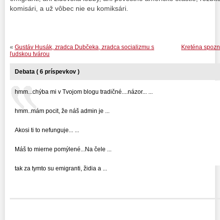
komisári, a už vôbec nie eu komiksári.
«
Gustáv Husák, zradca Dubčeka, zradca socializmu s
Kreténa spozná
ľudskou tvárou
Debata ( 6 príspevkov )
hmm...chýba mi v Tvojom blogu tradičné....názor... ...
hmm..mám pocit, že náš admin je ...
Akosi ti to nefunguje... ...
Máš to mierne pomýlené...Na čele ...
tak za tymto su emigranti, židia a ...