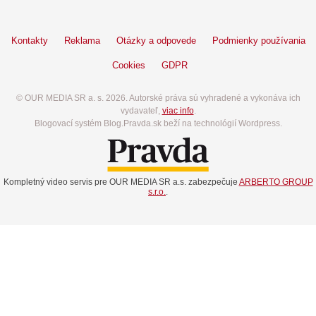
Kontakty
Reklama
Otázky a odpovede
Podmienky používania
Cookies
GDPR
© OUR MEDIA SR a. s. 2026. Autorské práva sú vyhradené a vykonáva ich
vydavateľ,
viac info
.
Blogovací systém Blog.Pravda.sk beží na technológií Wordpress.
Kompletný video servis pre OUR MEDIA SR a.s. zabezpečuje
ARBERTO GROUP
s.r.o.
.