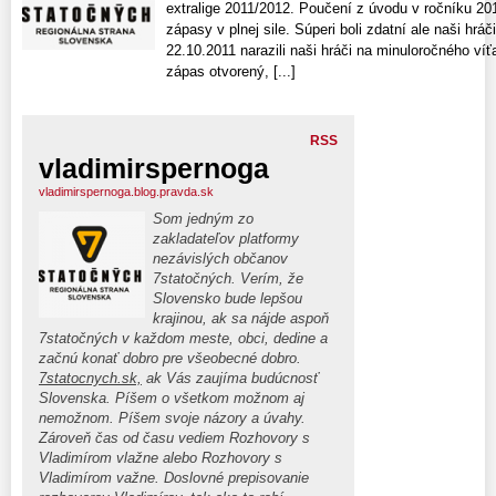
extralige 2011/2012. Poučení z úvodu v ročníku 201
zápasy v plnej sile. Súperi boli zdatní ale naši hráč
22.10.2011 narazili naši hráči na minuloročného ví
zápas otvorený, [...]
RSS
vladimirspernoga
vladimirspernoga.blog.pravda.sk
Som jedným zo
zakladateľov platformy
nezávislých občanov
7statočných. Verím, že
Slovensko bude lepšou
krajinou, ak sa nájde aspoň
7statočných v každom meste, obci, dedine a
začnú konať dobro pre všeobecné dobro.
7statocnych.sk,
ak Vás zaujíma budúcnosť
Slovenska. Píšem o všetkom možnom aj
nemožnom. Píšem svoje názory a úvahy.
Zároveň čas od času vediem Rozhovory s
Vladimírom vlažne alebo Rozhovory s
Vladimírom važne. Doslovné prepisovanie