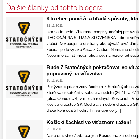
Ďalšie články od tohto blogera
Kto chce pomôže a hľadá spôsoby, kt
21.11.2011
ako sa to nedá. Zbierame podpisy naďalej pre vz
REGIONÁLNA STRANA SLOVENSKA. Ide to veľmi d
vloúdi. Nekupujeme si strany ako bývalá prvá dáma
zbierať podpisy ako Anča z Čadce. Normálne chodí
Nebojíme sa ísť medzi občanov, na rozdiel od súčas
Bude 7 Statočných pokračovať vo víťa
pripravený na víťazstvá
18.11.2011
Pozývame priaznivcov šachu a 7 Statočných na zápa
ktoré sa uskutoční v sobotu a nedeľu (26.11. a 27.
(ulica Obrody č.4) v mojich rodných Košiciach. V
Košice družstvo ŠK Modra a v nedeľu družstvo ŠK
dĺžka kola cca 5 hodín. Pri vstupe do [...]
Košickí šachisti vo víťaznom ťažení
25.10.2011
Naše družstvo 7 Statočných Košice má za sebou p