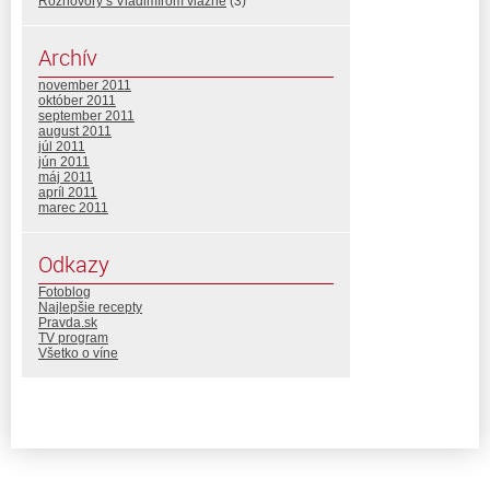
Rozhovory s Vladimírom vlažne
(3)
Archív
november 2011
október 2011
september 2011
august 2011
júl 2011
jún 2011
máj 2011
apríl 2011
marec 2011
Odkazy
Fotoblog
Najlepšie recepty
Pravda.sk
TV program
Všetko o víne