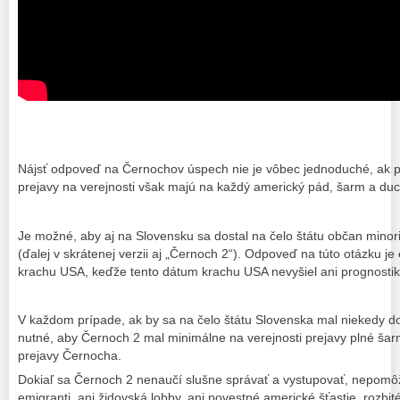
Nájsť odpoveď na Černochov úspech nie je vôbec jednoduché, ak
prejavy na verejnosti však majú na každý americký pád, šarm a du
Je možné, aby aj na Slovensku sa dostal na čelo štátu občan minorit
(ďalej v skrátenej verzii aj „Černoch 2“). Odpoveď na túto otázku je
krachu USA, keďže tento dátum krachu USA nevyšiel ani prognostik
V každom prípade, ak by sa na čelo štátu Slovenska mal niekedy do
nutné, aby Černoch 2 mal minimálne na verejnosti prejavy plné ša
prejavy Černocha.
Dokiaľ sa Černoch 2 nenaučí slušne správať a vystupovať, nepomô
emigranti, ani židovská lobby, ani povestné americké šťastie, rozbit