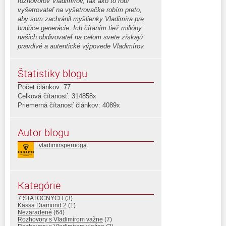
rozhovorov Vladimírov, tak ako to robí
vyšetrovateľ na vyšetrovačke robím preto,
aby som zachránil myšlienky Vladimíra pre
budúce generácie. Ich čítaním tiež milióny
našich obdivovateľ na celom svete získajú
pravdivé a autentické výpovede Vladimírov.
Štatistiky blogu
Počet článkov: 77
Celková čítanosť: 314858x
Priemerná čítanosť článkov: 4089x
Autor blogu
vladimirspernoga
Kategórie
7 STATOČNÝCH
(3)
Kassa Diamond 2
(1)
Nezaradené
(64)
Rozhovory s Vladimírom važne
(7)